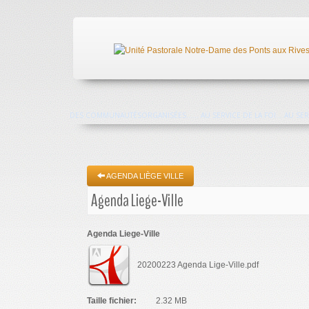
DES COMMUNAUTÉS
ORGANISÉES...
... AU SERVICE DE LA FOI
... AU S
AGENDA LIÈGE VILLE
Agenda Liege-Ville
Agenda Liege-Ville
20200223 Agenda Lige-Ville.pdf
Taille fichier:
2.32 MB