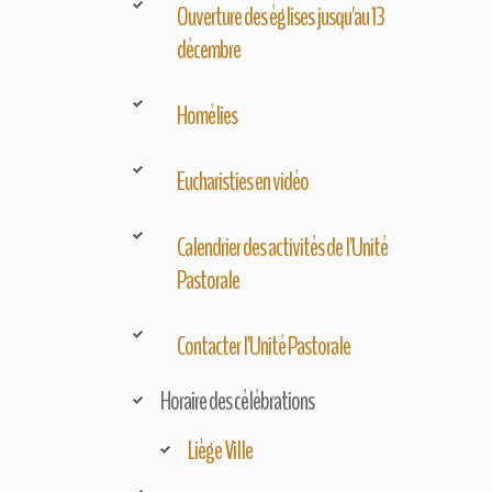
Ouverture des églises jusqu'au 13
décembre
Homélies
Eucharisties en vidéo
Calendrier des activités de l'Unité
Pastorale
Contacter l'Unité Pastorale
Horaire des célébrations
Liège Ville