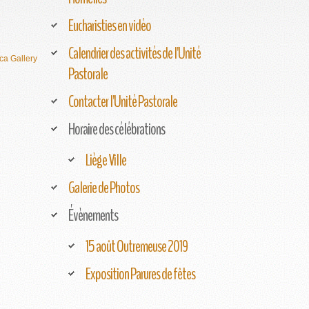
Eucharisties en vidéo
Calendrier des activités de l'Unité
ca Gallery
Pastorale
Contacter l'Unité Pastorale
Horaire des célébrations
Liège Ville
Galerie de Photos
Évènements
15 août Outremeuse 2019
Exposition Parures de fêtes